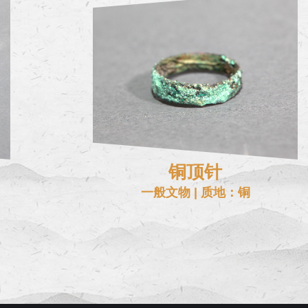
铜顶针
一般文物 | 质地：铜