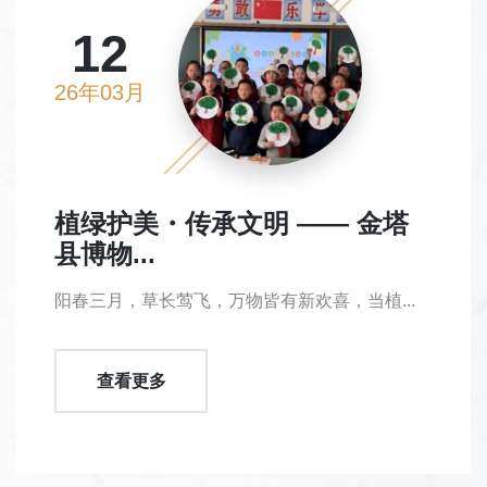
12
26年03月
植绿护美・传承文明 —— 金塔
县博物...
阳春三月，草长莺飞，万物皆有新欢喜，当植...
查看更多